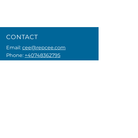
CONTACT
Email:
cee@repcee.com
Phone:
+40748362795
Privacy Policy
MENU
FOLLOW US
© 2026 by REPCEE