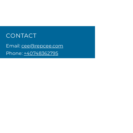
CONTACT
Email:
cee@repcee.com
Phone:
+40748362795
Privacy Policy
MENU
FOLLOW US
© 2026 by REPCEE