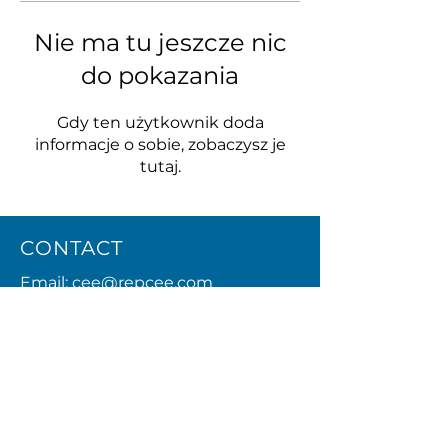
Nie ma tu jeszcze nic
do pokazania
Gdy ten użytkownik doda
informacje o sobie, zobaczysz je
tutaj.
CONTACT
Email:
cee@repcee.com
Phone:
+40748362795
Privacy Policy
MENU