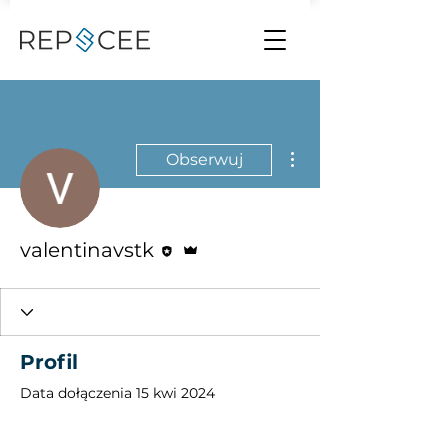
Więcej działań
Obserwuj
Edytor
Administrator
valentinavstk
Profil
Data dołączenia 15 kwi 2024