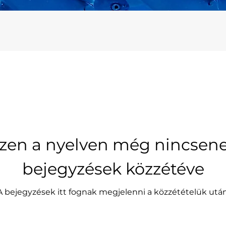
zen a nyelven még nincsen
bejegyzések közzétéve
A bejegyzések itt fognak megjelenni a közzétételük után