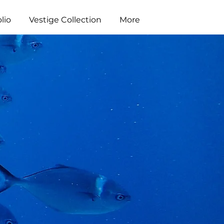
lio
Vestige Collection
More