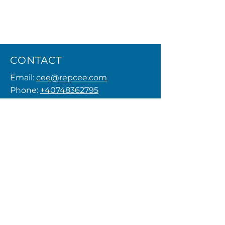
CONTACT
Email:
cee@repcee.com
Phone:
+40748362795
Privacy Policy
MENU
FOLLOW US
© 2026 by REPCEE