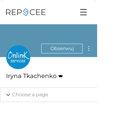
Więcej działań
Obserwuj
Administrator
Iryna Tkachenko