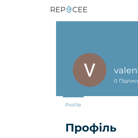
valen
0
Підпис
Profile
Профіль