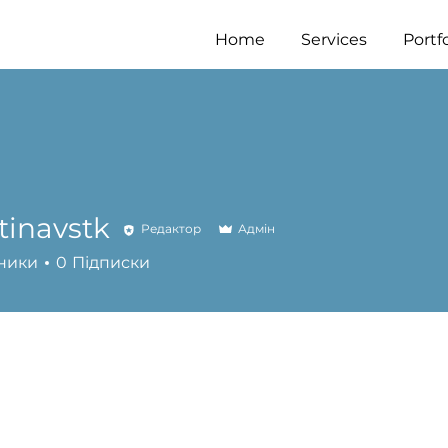
Home
Services
Portfo
tinavstk
Редактор
Адмін
ники
0
Підписки