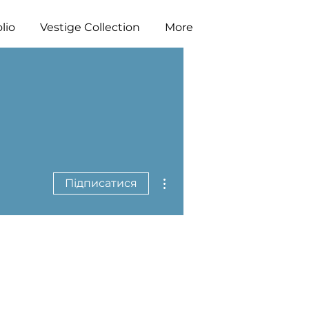
lio
Vestige Collection
More
Інші дії
Підписатися