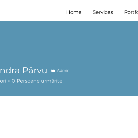
Home
Services
Portfo
ndra Pârvu
Admin
ori
0
Persoane urmărite