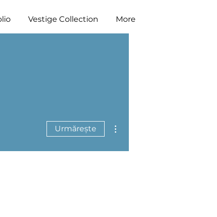
lio
Vestige Collection
More
Mai multe acțiuni
Urmărește